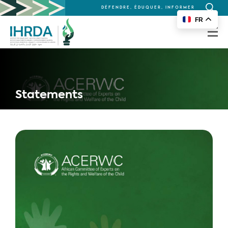
DÉFENDRE, ÉDUQUER, INFORMER
Recherc
FR
for:
Statements