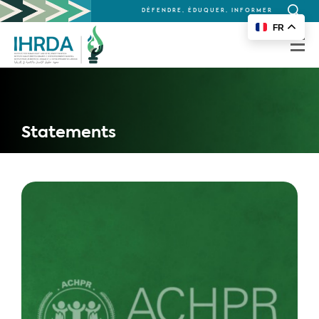
DÉFENDRE, ÉDUQUER, INFORMER
Recherc
FR
for:
Statements