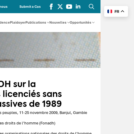
nous
Submit a Cas
FR
Recherche
for:
udence
Plaidoyer
Publications
Nouvelles
Opportunités
DH sur la
 licenciés sans
assives de 1989
es peuples, 11-25 novembre 2009, Banjul, Gambie
es droits de l’homme (Fonadh)
es organisations nationales des droits de l’homme