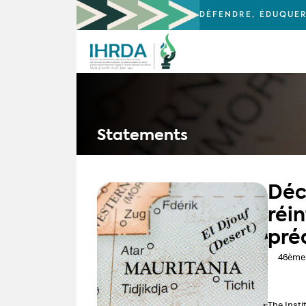
DÉFENDRE, ÉDUQUER
Statements
Déc
réi
pré
46ème 
The Inst