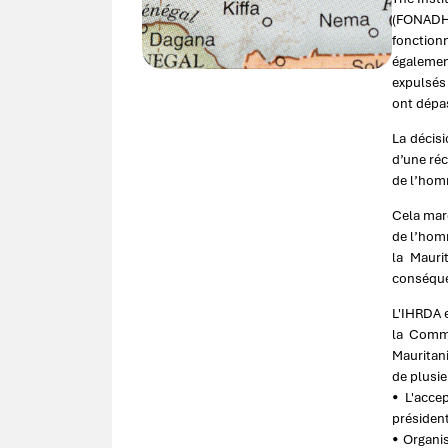
(FONADH)
fonction
égalemen
expulsés 
ont dépas
La décis
d’une réc
de l’homm
Cela mar
de l’hom
la Mauri
conséquen
L'IHRDA 
la Commi
Mauritan
de plusie
• L'accep
président
• Organis