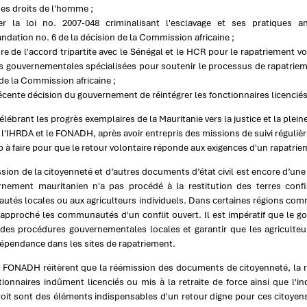
es droits de l'homme ;
r la loi no. 2007-048 criminalisant l'esclavage et ses pratiques a
ation no. 6 de la décision de la Commission africaine ;
re de l'accord tripartite avec le Sénégal et le HCR pour le rapatriement v
s gouvernementales spécialisées pour soutenir le processus de rapatri
de la Commission africaine ;
écente décision du gouvernement de réintégrer les fonctionnaires licenciés
élébrant les progrès exemplaires de la Mauritanie vers la justice et la ple
, l'IHRDA et le FONADH, après avoir entrepris des missions de suivi régulièr
à faire pour que le retour volontaire réponde aux exigences d'un rapatrie
sion de la citoyenneté et d’autres documents d’état civil est encore d’un
rnement mauritanien n'a pas procédé à la restitution des terres confi
és locales ou aux agriculteurs individuels. Dans certaines régions comme 
rapproché les communautés d'un conflit ouvert. Il est impératif que le g
 des procédures gouvernementales locales et garantir que les agriculteu
dépendance dans les sites de rapatriement.
 FONADH réitèrent que la réémission des documents de citoyenneté, la res
tionnaires indûment licenciés ou mis à la retraite de force ainsi que l'
oit sont des éléments indispensables d'un retour digne pour ces citoyens