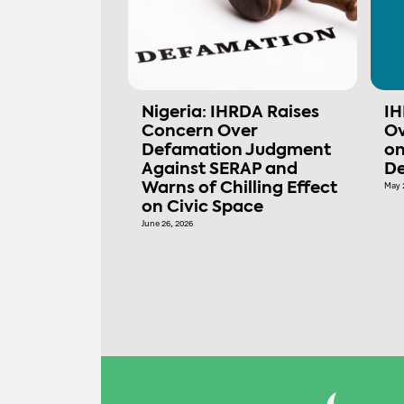
Nigeria: IHRDA Raises
IH
Concern Over
Ov
Defamation Judgment
on
Against SERAP and
De
Warns of Chilling Effect
May 
on Civic Space
June 26, 2026