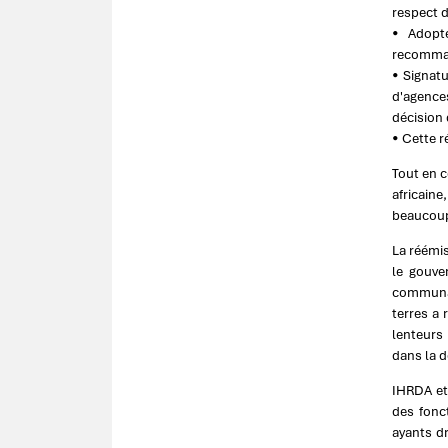
respect d
• Adopte
recommand
• Signatu
d'agence
décision 
• Cette r
Tout en c
africaine
beaucoup 
La réémis
le gouve
communaut
terres a 
lenteurs
dans la 
IHRDA et
des fonc
ayants dr