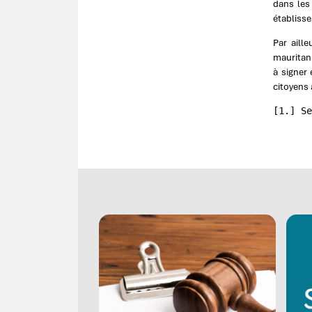
dans les
établiss
Par aill
mauritani
à signer 
citoyens 
[1.] Se