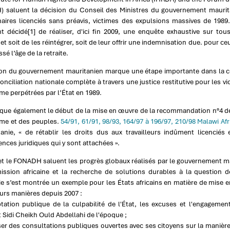
 saluent la décision du Conseil des Ministres du gouvernement maurita
naires licenciés sans préavis, victimes des expulsions massives de 1989.
t décidé[1] de réaliser, d'ici fin 2009, une enquête exhaustive sur tou
et soit de les réintégrer, soit de leur offrir une indemnisation due. pour ce
sé l’âge de la retraite.
ion du gouvernement mauritanien marque une étape importante dans la co
onciliation nationale complète à travers une justice restitutive pour les v
e perpétrées par l’État en 1989.
que également le début de la mise en œuvre de la recommandation n°4 de 
me et des peuples.
54/91, 61/91, 98/93, 164/97 à 196/97, 210/98 Malawi Afr
tanie, « de rétablir les droits dus aux travailleurs indûment licenciés 
ces juridiques qui y sont attachées ».
et le FONADH saluent les progrès globaux réalisés par le gouvernement ma
ssion africaine et la recherche de solutions durables à la question de l
ie s’est montrée un exemple pour les États africains en matière de mise 
urs manières depuis 2007 :
tation publique de la culpabilité de l'État, les excuses et l'engagement
 Sidi Cheikh Ould Abdellahi de l'époque ;
er des consultations publiques ouvertes avec ses citoyens sur la manière d