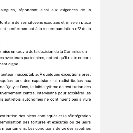
nalogues, répondant ainsi aux exigences de la
olontaire de ses citoyens expulsés et mise en place
ement conformément à la recommandation n°2 de la
.
ine mise en œuvre de la décision de la Commission
es avec leurs partenaires, notent qu'il reste encore
ment digne.
e lenteur inacceptable. À quelques exceptions près,
squées lors des expulsions et redistribuées aux
Djoly et Fass, le faible rythme de restitution des
ouvernement central intervienne pour accélérer les
rs autrefois autonomes ne continuent pas à vivre
titution des biens confisqués et la réintégration
indemnisation des torturés et exécutés ou de leurs
 mauritaniens. Les conditions de vie des rapatriés