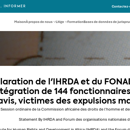
Contactez-
, INFORMER
Maison
À propos de nous
Litige
Formation
Bases de données de jurispr
laration de l'IHRDA et du FONA
ntégration de 144 fonctionnaires
avis, victimes des expulsions m
Session ordinaire de la Commission africaine des droits de l'homme et d
Statement By IHRDA and Forum des organisations nationales d
itute for Human Rights and Development in Africa (IHRDA) and the Forum d