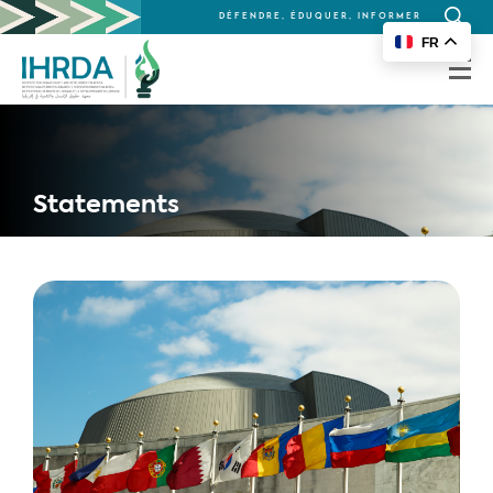
DÉFENDRE, ÉDUQUER, INFORMER
Recherc
FR
for:
Statements