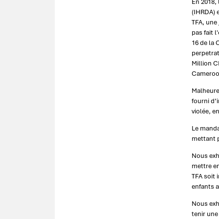
En 2018, 
(IHRDA) e
TFA, une 
pas fait 
16 de la 
perpetrat
Million C
Cameroo
Malheure
fourni d’
violée, e
Le mandat
mettant 
Nous exh
mettre en
TFA soit 
enfants 
Nous exh
tenir une