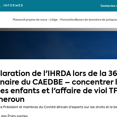
Contactez-
, INFORMER
Maison
À propos de nous
Litige
Formation
Bases de données de jurispr
laration de l'IHRDA lors de la 
inaire du CAEDBE – concentrer 
les enfants et l'affaire de viol T
meroun
 Président et membres du Comité africain d'experts sur les droits et le bie
des États parties,