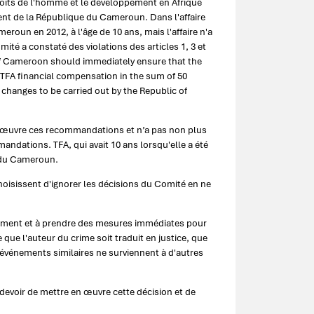
droits de l'homme et le développement en Afrique
ent de la République du Cameroun. Dans l'affaire
eroun en 2012, à l'âge de 10 ans, mais l'affaire n'a
mité a constaté des violations des articles 1, 3 et
 of Cameroon should immediately ensure that the
TFA financial compensation in the sum of 50
hanges to be carried out by the Republic of
 œuvre ces recommandations et n’a pas non plus
ndations. TFA, qui avait 10 ans lorsqu'elle a été
e du Cameroun.
oisissent d'ignorer les décisions du Comité en ne
ement et à prendre des mesures immédiates pour
que l'auteur du crime soit traduit en justice, que
 événements similaires ne surviennent à d'autres
evoir de mettre en œuvre cette décision et de