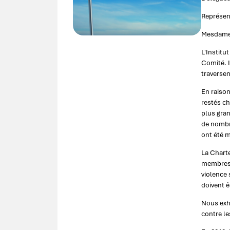
Représent
Mesdames
L'Institu
Comité. I
traversen
En raison
restés ch
plus gran
de nombre
ont été m
La Charte
membres d
violence 
doivent ê
Nous exho
contre le