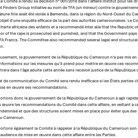
le Comité a rendu sa décision n° 001/2018 dans l'affaire Institut pour les 
t Finders Group Initiative au nom de TFA (un mineur) contre le gouvernem
jeune fille avait été violée à Bamenda, dans la région du Nord-Ouest du Cam
l'objet d'une enquête efficace de la part des autorités camerounaises. Le Co
Charte africaine des enfants et a recommandé inter alia that the Republic
or of the rape is prosecuted and punished, and that the Government pays 
FA Francs. The Committee also recommended several legal and structural c
n.
usement, le gouvernement de la République du Cameroun n’a pas mis en
informations sur les mesures qu’il prend pour mettre en œuvre ces recomma
ntrera dans l'âge adulte cette année sans recevoir justice de la Républiqu
 de communication du Comité sera rendu inefficace si les États parties ch
pas en œuvre ses recommandations.
ortons donc le gouvernement de la République du Cameroun à agir rapid
 œuvre les recommandations du Comité dans cette affaire, en veillant à ce 
indemnisé et que des structures soient mises en place pour éviter que des
au Cameroun.
ortons également le Comité à rappeler à la République du Cameroun son d
 audience de mise en œuvre dans cette affaire entre les Parties.