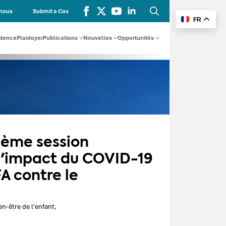
nous
Submit a Cas
FR
Recherche
for:
udence
Plaidoyer
Publications
Nouvelles
Opportunités
36ème session
l'impact du COVID-19
FA contre le
n-être de l'enfant,