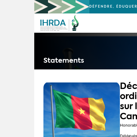
DÉFENDRE, ÉDUQUER
Statements
Déc
ord
sur 
Ca
Honorable
Délégués 