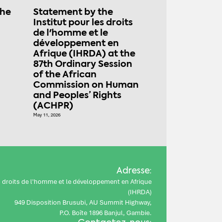
the
Statement by the
Institut pour les droits
de l'homme et le
développement en
Afrique (IHRDA) at the
87th Ordinary Session
of the African
Commission on Human
and Peoples’ Rights
(ACHPR)
May 11, 2026
Adresse:
es droits de l'homme et le développement en Afrique
(IHRDA)
949 Disposition Brusubi, AU Summit Highway,
P.O. Boîte 1896 Banjul, Gambie.