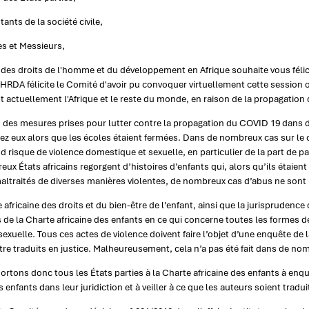
ants de la société civile,
 et Messieurs,
t des droits de l'homme et du développement en Afrique souhaite vous félici
HRDA félicite le Comité d'avoir pu convoquer virtuellement cette session o
t actuellement l'Afrique et le reste du monde, en raison de la propagatio
 des mesures prises pour lutter contre la propagation du COVID 19 dans de
ez eux alors que les écoles étaient fermées. Dans de nombreux cas sur le c
d risque de violence domestique et sexuelle, en particulier de la part de p
ux États africains regorgent d’histoires d’enfants qui, alors qu’ils étaient
altraités de diverses manières violentes, de nombreux cas d’abus ne sont 
 africaine des droits et du bien-être de l’enfant, ainsi que la jurisprudence
e la Charte africaine des enfants en ce qui concerne toutes les formes de 
sexuelle. Tous ces actes de violence doivent faire l’objet d’une enquête de l
tre traduits en justice. Malheureusement, cela n’a pas été fait dans de no
rtons donc tous les États parties à la Charte africaine des enfants à enqu
s enfants dans leur juridiction et à veiller à ce que les auteurs soient tradui