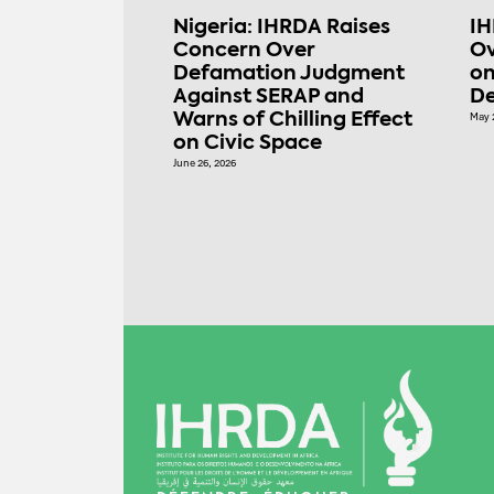
Nigeria: IHRDA Raises
IH
Concern Over
Ov
Defamation Judgment
on
Against SERAP and
De
Warns of Chilling Effect
May 
on Civic Space
June 26, 2026