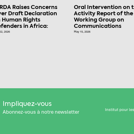
RDA Raises Concerns
Oral Intervention on 
er Draft Declaration
Activity Report of the
 Human Rights
Working Group on
fenders in Africa:
Communications
22, 2026
May 15, 2026
Impliquez-vous
Institut pour l
Abonnez-vous à notre newsletter