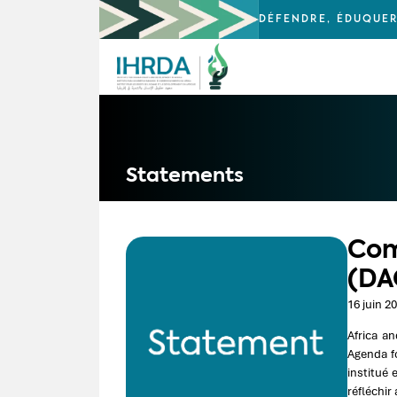
DÉFENDRE, ÉDUQUER
Statements
Com
(DA
16 juin 2
Africa a
Agenda f
institué 
réfléchir