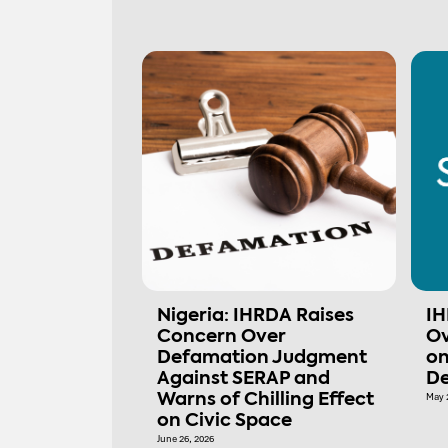
Nigeria: IHRDA Raises
IH
Concern Over
Ov
Defamation Judgment
on
Against SERAP and
De
Warns of Chilling Effect
May 
on Civic Space
June 26, 2026