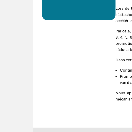
Lors de 
s’attache
accélérer
Par cela,
3, 4, 5, 
promotion
l'éducati
Dans cet
Contin
Promou
vue d’
Nous app
mécanisme