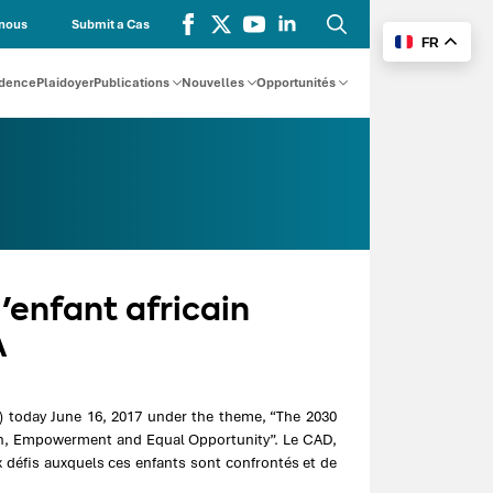
nous
Submit a Cas
FR
Recherche
for:
udence
Plaidoyer
Publications
Nouvelles
Opportunités
enfant africain
A
) today June 16, 2017 under the theme, “The 2030
ion, Empowerment and Equal Opportunity”. Le CAD,
ux défis auxquels ces enfants sont confrontés et de