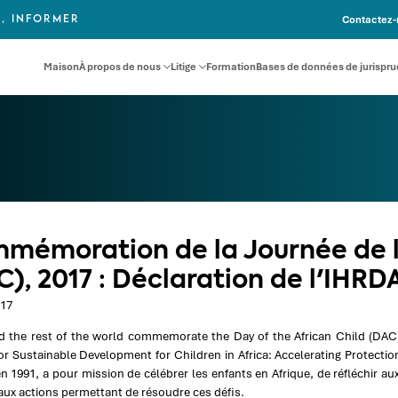
Contactez-
, INFORMER
Maison
À propos de nous
Litige
Formation
Bases de données de jurispr
mémoration de la Journée de l'
C), 2017 : Déclaration de l'IHRD
017
nd the rest of the world commemorate the Day of the African Child (DAC
or Sustainable Development for Children in Africa: Accelerating Protect
en 1991, a pour mission de célébrer les enfants en Afrique, de réfléchir a
 aux actions permettant de résoudre ces défis.