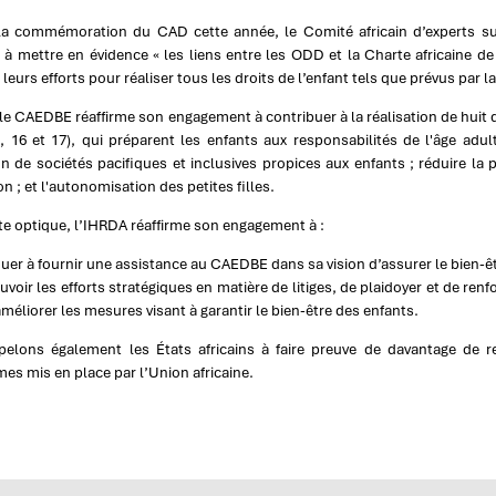
la commémoration du CAD cette année, le Comité africain d’experts sur
 à mettre en évidence « les liens entre les ODD et la Charte africaine de l
 leurs efforts pour réaliser tous les droits de l’enfant tels que prévus par la
 le CAEDBE réaffirme son engagement à contribuer à la réalisation de huit
6, 16 et 17), qui préparent les enfants aux responsabilités de l'âge adu
 de sociétés pacifiques et inclusives propices aux enfants ; réduire la p
on ; et l'autonomisation des petites filles.
te optique, l’IHRDA réaffirme son engagement à :
uer à fournir une assistance au CAEDBE dans sa vision d’assurer le bien-êtr
voir les efforts stratégiques en matière de litiges, de plaidoyer et de ren
améliorer les mesures visant à garantir le bien-être des enfants.
elons également les États africains à faire preuve de davantage de re
s mis en place par l’Union africaine.