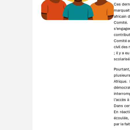
Ces derni
marquait
africain 
Comité. 
s’engager
contribut
Comité af
civil des
; il y a 
scolarisé
Pourtant
plusieur
Afrique.
démocrat
interromp
l’accès 
Dans cert
En réact
écoulée, 
par le fa