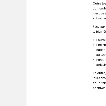
Outre les
du nombr
n’est pas
subsahar
Face aux 
le bien-ê
Fourni
Entrep
nation
au Ca
Renfor
africa
En outre
leurs dro
de le fa
positives