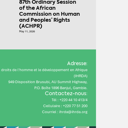
87th Ordinary Session
of the African
Commission on Human
and Peoples’ Rights
(ACHPR)
May 11, 2026
Adresse:
es droits de l'homme et le développement en Afrique
(IHRDA)
949 Disposition Brusubi, AU Summit Highway,
P.O. Boîte 1896 Banjul, Gambie.
Contactez-nous:
Tél : +220 44 10 413/4
Cellulaire : +220 77 51 200
Courriel : ihrda@ihrda.org