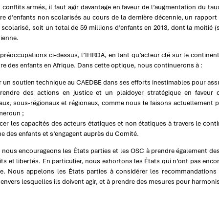
 conflits armés, il faut agir davantage en faveur de l’augmentation du taux
e d’enfants non scolarisés au cours de la dernière décennie, un rappor
 scolarisé, soit un total de 59 millions d’enfants en 2013, dont la moitié (
ienne.
préoccupations ci-dessus, l’IHRDA, en tant qu’acteur clé sur le continent
tre des enfants en Afrique. Dans cette optique, nous continuerons à :
r un soutien technique au CAEDBE dans ses efforts inestimables pour assure
rendre des actions en justice et un plaidoyer stratégique en faveur
aux, sous-régionaux et régionaux, comme nous le faisons actuellement po
meroun ;
cer les capacités des acteurs étatiques et non étatiques à travers le conti
ine des enfants et s’engagent auprès du Comité.
, nous encourageons les États parties et les OSC à prendre également de
its et libertés. En particulier, nous exhortons les États qui n’ont pas encore
ire. Nous appelons les États parties à considérer les recommandatio
 envers lesquelles ils doivent agir, et à prendre des mesures pour harmonise