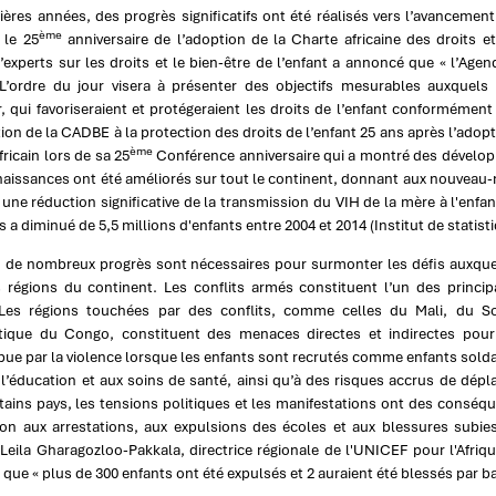
ères années, des progrès significatifs ont été réalisés vers l’avancemen
ème
 le 25
anniversaire de l’adoption de la Charte africaine des droits e
d’experts sur les droits et le bien-être de l’enfant a annoncé que « l’Age
L’ordre du jour visera à présenter des objectifs mesurables auxquels
, qui favoriseraient et protégeraient les droits de l’enfant conformémen
ion de la CADBE à la protection des droits de l’enfant 25 ans après l’adop
ème
ricain lors de sa 25
Conférence anniversaire qui a montré des dévelo
 naissances ont été améliorés sur tout le continent, donnant aux nouveau-né
eu une réduction significative de la transmission du VIH de la mère à l'enf
s a diminué de 5,5 millions d'enfants entre 2004 et 2014 (Institut de stati
, de nombreux progrès sont nécessaires pour surmonter les défis auxque
s régions du continent. Les conflits armés constituent l’un des princ
 Les régions touchées par des conflits, comme celles du Mali, du S
ique du Congo, constituent des menaces directes et indirectes pour 
ue par la violence lorsque les enfants sont recrutés comme enfants soldat
à l’éducation et aux soins de santé, ainsi qu’à des risques accrus de dé
ains pays, les tensions politiques et les manifestations ont des conséqu
ion aux arrestations, aux expulsions des écoles et aux blessures subie
Leila Gharagozloo-Pakkala, directrice régionale de l'UNICEF pour l'Afriqu
it que « plus de 300 enfants ont été expulsés et 2 auraient été blessés par b