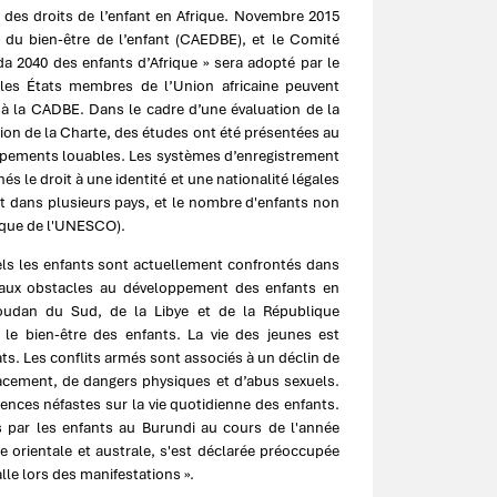
t des droits de l’enfant en Afrique. Novembre 2015
t du bien-être de l’enfant (CAEDBE), et le Comité
nda 2040 des enfants d’Afrique » sera adopté par le
 les États membres de l’Union africaine peuvent
t à la CADBE. Dans le cadre d’une évaluation de la
tion de la Charte, des études ont été présentées au
ppements louables. Les systèmes d’enregistrement
s le droit à une identité et une nationalité légales
ant dans plusieurs pays, et le nombre d'enfants non
stique de l'UNESCO).
ls les enfants sont actuellement confrontés dans
ipaux obstacles au développement des enfants en
oudan du Sud, de la Libye et de la République
le bien-être des enfants. La vie des jeunes est
s. Les conflits armés sont associés à un déclin de
placement, de dangers physiques et d’abus sexuels.
ences néfastes sur la vie quotidienne des enfants.
s par les enfants au Burundi au cours de l'année
e orientale et australe, s'est déclarée préoccupée
alle lors des manifestations ».