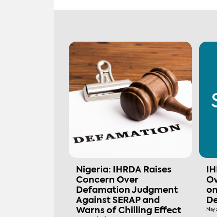
Nigeria: IHRDA Raises
IH
Concern Over
Ov
Defamation Judgment
on
Against SERAP and
De
Warns of Chilling Effect
May 