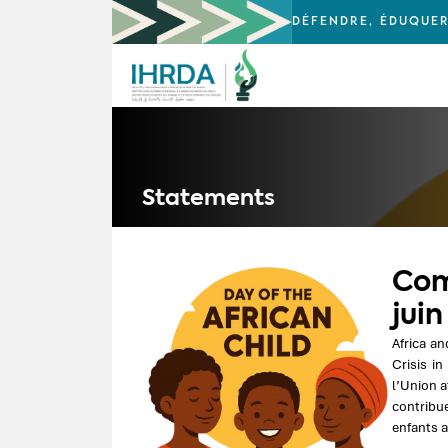
DÉFENDRE, ÉDUQUER
Statements
Com
jui
Africa a
Crisis in
l’Union a
contribue
enfants a