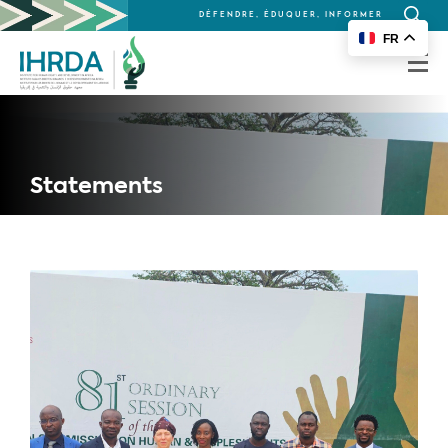
DÉFENDRE, ÉDUQUER, INFORMER
Recherc
FR
for:
Statements