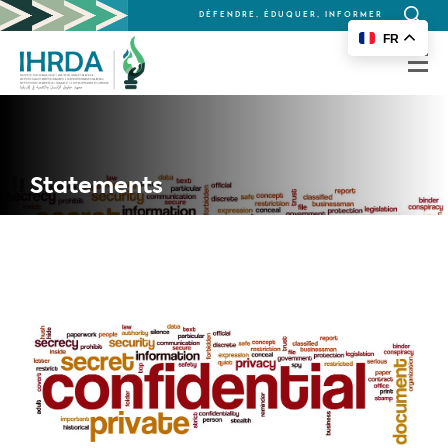
DÉFENDRE, ÉDUQUER, INFORMER
Recherc
FR
for:
Statements