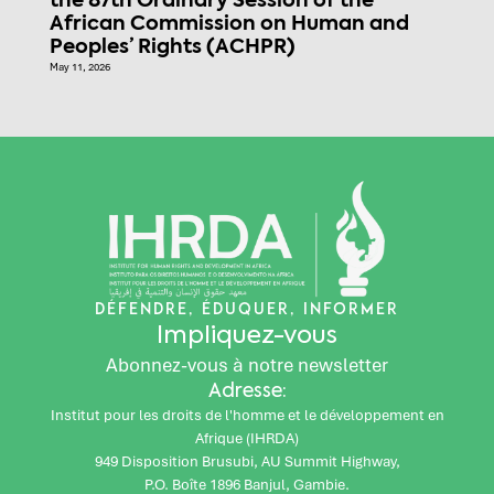
the 87th Ordinary Session of the
African Commission on Human and
Peoples’ Rights (ACHPR)
May 11, 2026
DÉFENDRE, ÉDUQUER, INFORMER
Impliquez-vous
Abonnez-vous à notre newsletter
Adresse:
Institut pour les droits de l'homme et le développement en
Afrique (IHRDA)
949 Disposition Brusubi, AU Summit Highway,
P.O. Boîte 1896 Banjul, Gambie.